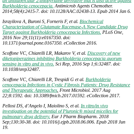
an antitubercular 2-thiopyridine derivative that is also active against
Burkholderia cenocepacia.
Antimicrob Agents Chemother.
2014;58(4):2415-7. doi: 10.1128/AAC.02438-13. Epub 2014 Jan 6.
Israyilova A, Buroni S, Forneris F, et al.
Biochemical
Characterization of Glutamate Racemase-A New Candidate Drug
Target against Burkholderia cenocepacia Infections.
PLoS One,
2016 Nov 29;11(11):e0167350. doi:
10.1371/journal.pone.0167350. eCollection 2016.
Scoffone VC, Chiarelli LR, Makarov V, et al.
Discovery of new
diketopiperazines inhibiting Burkholderia cenocepacia quorum
sensing in vitro and in vivo.
Sci Rep, 2016 Sep 1;6:32487. doi:
10.1038/srep32487.
Scoffone VC, Chiarelli LR, Trespidi G et al.
Burkholderia
cenocepacia Infections in Cystic Fibrosis Patients: Drug Resistance
and Therapeutic Approaches
.
Front Microbiol. 2017 Aug
22;8:1592.
doi
: 10.3389/fmicb.2017.01592.
eCollection 2017.
Pellosi DS, d’Angelo I, Maiolino S, et al.
In vitro/in vivo
investigation on the potential of Pluronic® mixed micelles for
pulmonary drug delivery.
Eur J Pharm Biopharm. 2018
Sep;130:30-38. doi: 10.1016/j.ejpb.2018.06.006. Epub 2018 Jun
19.