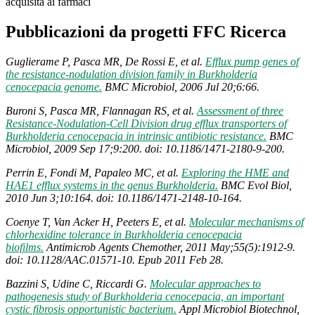
acquisita ai farmaci
Pubblicazioni da progetti FFC Ricerca
Guglierame P, Pasca MR, De Rossi E, et al.
Efflux pump genes of
the resistance-nodulation division family in Burkholderia
cenocepacia genome.
BMC Microbiol, 2006 Jul 20;6:66.
Buroni S, Pasca MR, Flannagan RS, et al.
Assessment of three
Resistance-Nodulation-Cell Division drug efflux transporters of
Burkholderia cenocepacia in intrinsic antibiotic resistance.
BMC
Microbiol, 2009 Sep 17;9:200. doi: 10.1186/1471-2180-9-200.
Perrin E, Fondi M, Papaleo MC, et al.
Exploring the HME and
HAE1 efflux systems in the genus Burkholderia.
BMC Evol Biol,
2010 Jun 3;10:164. doi: 10.1186/1471-2148-10-164.
Coenye T, Van Acker H, Peeters E, et al.
Molecular mechanisms of
chlorhexidine tolerance in Burkholderia cenocepacia
biofilms.
Antimicrob Agents Chemother, 2011 May;55(5):1912-9.
doi: 10.1128/AAC.01571-10. Epub 2011 Feb 28.
Bazzini S, Udine C, Riccardi G.
Molecular approaches to
pathogenesis study of Burkholderia cenocepacia, an important
cystic fibrosis opportunistic bacterium.
Appl Microbiol Biotechnol,