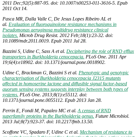
2011 Dec;92(5):887-95. doi: 10.1007/s00253-011-3616-5. Epub
2011 Oct 14.
Pasca MR, Dalla Valle C, De Jesus Lopes Ribeiro AL et
al.
Evaluation of fluoroquinolone resistance mechanisms in
Pseudomonas aeruginosa multidrug resistance clinical
isolates.
Microb Drug Resist. 2012 Feb;18(1):23-32. doi:
10.1089/mdr.2011.0019. Epub 2011 Jul 28.
Bazzini S, Udine C, Sass A et al.
Deciphering the role of RND efflux
transporters in Burkholderia cenocepacia.
PLoS One. 2011 Apr
19;6(4):e18902. doi: 10.1371/journal.pone.0018902.
Udine C, Brackman G, Bazzini S et al.
Phenotypic and genotypic
characterisation of Burkholderia cenocepacia J2315 mutants
affected in homoserine lactone and diffusible signal factor-based
quorum sensing systems suggests interplay between both types of
systems.
PLoS One. 2013;8(1):e55112. doi:
10.1371/journal.pone.0055112. Epub 2013 Jan 28.
Perrin E, Fondi M, Papaleo MC et al.
A census of RND
superfamily proteins in the Burkholderia genus.
Future Microbiol.
2013 Jul;8(7):923-37. doi: 10.2217/fmb.13.50.
Scoffone VC, Spadaro F, Udine C et al.
Mechanism of resistance to