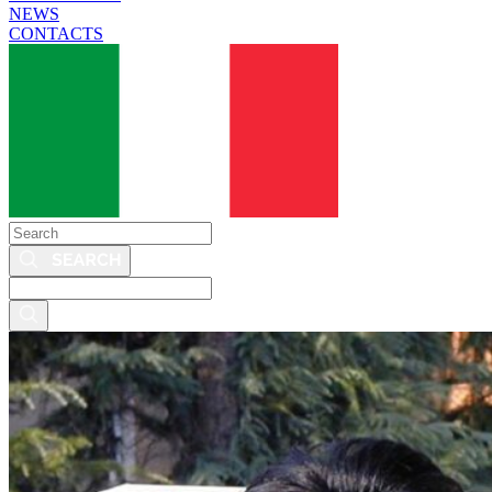
NEWS
CONTACTS
Search
Search
this
site